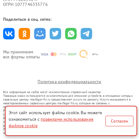
ОГРН 1077746335776
Поделиться в соц. сетях:
Мы принимаем
все формы оплаты
Политика конфиденциальности
Вся информация на сайте носит исключительно справочный характер.
Товарные знаки используются исключительно для описания устройств, в отношении которых
сервисные центры mar.fagor-fix.ru предоставляют услуги по ремонту. Услуги оказываются в
неавторизованных сервисных центрах mar.fagor-fix.ru, которые не связаны с
правообладателями товарных знаков или их официальными представителями.
Ремонт осуществляется для устройств, уже введенных в гражданский оборот в соответствии
Этот сайт использует файлы cookie. Вы можете
со статьей 1487 ГК РФ.
Использование товарных знаков не преследует цели индивидуализации услуг или введения
ознакомиться с
правилами использования
Согласен
потребителей в заблуждение, а служит для информирования о предоставляемых услугах по
файлов cookie
ремонту техники указанных брендов.
Представленная на сайте информация не является публичной офертой, определяемой
положениями Статьи 437(2) Гражданского кодекса РФ