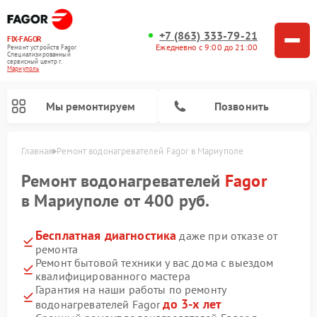
+7 (863) 333-79-21
FIX-FAGOR
Ежедневно с 9:00 до 21:00
Ремонт устройств Fagor
Специализированный
cервисный центр г.
Мариуполь
Мы ремонтируем
Позвонить
Главная
Ремонт водонагревателей Fagor в Мариуполе
Ремонт водонагревателей
Fagor
в Мариуполе от 400 руб.
Бесплатная диагностика
даже при отказе от
ремонта
Ремонт стиральных машин Fagor
Ремонт посудомоечных машин Fagor
Ремонт микроволновых печей Fagor
Ремонт варочных панелей Fagor
Ремонт бытовой техники у вас дома с выездом
квалифицированного мастера
Гарантия на наши работы по ремонту
до 3-х лет
водонагревателей Fagor