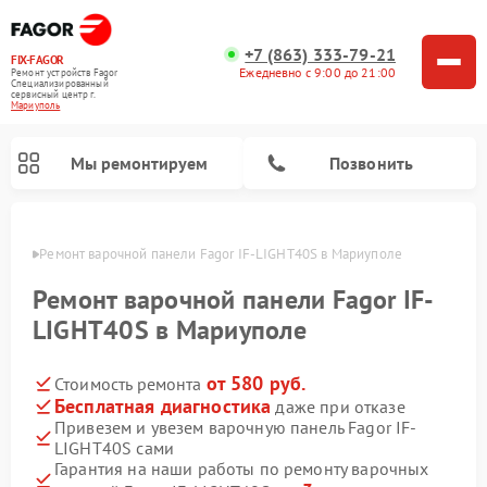
+7 (863) 333-79-21
FIX-FAGOR
Ежедневно с 9:00 до 21:00
Ремонт устройств Fagor
Специализированный
cервисный центр г.
Мариуполь
Мы ремонтируем
Позвонить
уполе
Ремонт варочной панели Fagor IF-LIGHT40S в Мариуполе
Ремонт варочной панели Fagor IF-
LIGHT40S в Мариуполе
от 580 руб.
Стоимость ремонта
Ремонт стиральных машин Fagor
Ремонт посудомоечных машин Fagor
Ремонт микроволновых печей Fagor
Бесплатная диагностика
даже при отказе
Привезем и увезем варочную панель Fagor IF-
LIGHT40S сами
Гарантия на наши работы по ремонту варочных