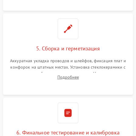
проводки.
5. Сборка и герметизация
Аккуратная укладка проводов и шлейфов, фиксация плат и
конфорок на штатных местах. Установка стеклокерамики с
проверкой равномерности зазоров. Нанесение
Подробнее
термостойкого герметика или укладка уплотнительной
ленты по контуру.
6. Финальное тестирование и калибровка