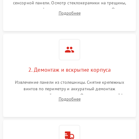
сенсорной панели. Осмотр стеклокерамики на трещины,
проверка конфорок на равномерность нагрева. Опрос
Подробнее
клиента о симптомах (не включается, не видит посуду,
щелкает).
2. Демонтаж и вскрытие корпуса
Извлечение панели из столешницы. Снятие крепежных
винтов по периметру и аккуратный демонтаж
стеклокерамической поверхности. Отсоединение шлейфов
Подробнее
сенсорного блока для доступа к силовым платам, катушкам
или ТЭНам.