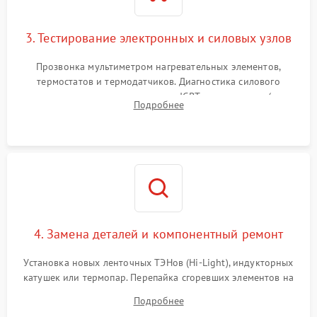
3. Тестирование электронных и силовых узлов
Прозвонка мультиметром нагревательных элементов,
термостатов и термодатчиков. Диагностика силового
модуля, реле, диодных мостов и IGBT-транзисторов (для
Подробнее
индукции). Проверка кранов и газ-контроля (для газовых
панелей).
4. Замена деталей и компонентный ремонт
Установка новых ленточных ТЭНов (Hi-Light), индукторных
катушек или термопар. Перепайка сгоревших элементов на
плате управления, восстановление токопроводящих
Подробнее
дорожек. Очистка контактов и замена поврежденной