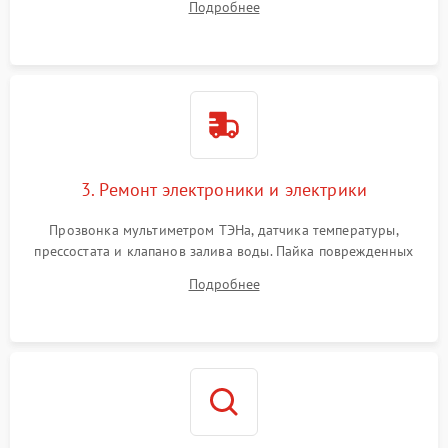
Подробнее
крестовины на износ, а манжеты люка на разрывы.
3. Ремонт электроники и электрики
Прозвонка мультиметром ТЭНа, датчика температуры,
прессостата и клапанов залива воды. Пайка поврежденных
дорожек или замена симисторов на плате управления.
Подробнее
Восстановление целостности проводки и контактов.