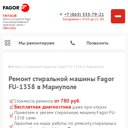
+7 (863) 333-79-21
FIX-FAGOR
Ежедневно с 9:00 до 21:00
Ремонт устройств Fagor
Специализированный
cервисный центр г.
Мариуполь
Мы ремонтируем
Позвонить
уполе
Ремонт стиральной машины Fagor FU-1358 в Мариуполе
Ремонт стиральной машины Fagor
FU-1358 в Мариуполе
от 780 руб.
Стоимость ремонта
Ремонт варочных панелей Fagor
Ремонт посудомоечных машин Fagor
Ремонт микроволновых печей Fagor
Бесплатная диагностика
даже при отказе
Привезем и увезем стиральную машину Fagor FU-
1358 сами
Гарантия на наши работы по ремонту стиральных