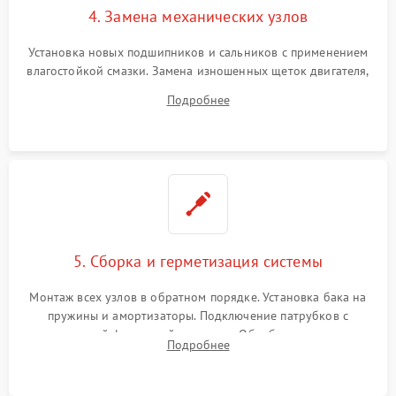
4. Замена механических узлов
Установка новых подшипников и сальников с применением
влагостойкой смазки. Замена изношенных щеток двигателя,
порванного ремня привода, неисправного сливного насоса
Подробнее
или поврежденной резиновой манжеты.
5. Сборка и герметизация системы
Монтаж всех узлов в обратном порядке. Установка бака на
пружины и амортизаторы. Подключение патрубков с
надежной фиксацией хомутами. Обработка стыков
Подробнее
герметиком для предотвращения возможных протечек воды.