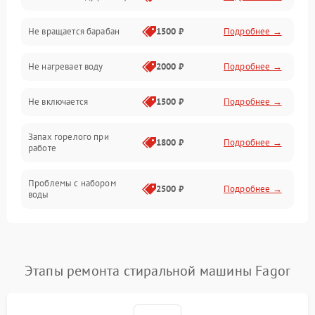
Не вращается барабан
1500 ₽
Подробнее →
Слив
Не нагревает воду
2000 ₽
Подробнее →
Программное обеспечение
Не включается
1500 ₽
Подробнее →
Запах горелого при
1800 ₽
Подробнее →
работе
Проблемы с набором
2500 ₽
Подробнее →
воды
Замена ТЭНа
2200 ₽
Подробнее →
Замена платы управления
2200 ₽
Подробнее →
Этапы ремонта стиральной машины Fagor