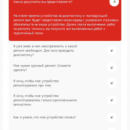
Какие документы вы предоставляете?
На этапе приема устройства на диагностику и последующий
ремонт вам будет предоставлен заказ-наряд с указанием страховых
обязательств на ваше устройство. Далее, после выполнения работ
по ремонту техники, вы получите акт выполненных работ и
гарантийный талон.
Я уже знаю в чем неисправность и какой
ремонт необходим. Для чего проводить
диагностику?
Мне нужен срочный ремонт. Сможете
сделать?
Я хочу, чтобы мое устройство
ремонтировали при мне.
Я хочу, чтобы мое устройство
ремонтировалось только оригинальными
запчастями.
Как я узнаю, что мое устройство готово?