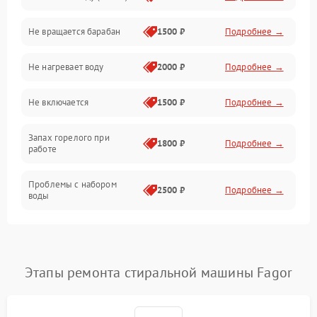
Не вращается барабан
1500 ₽
Подробнее →
Слив
Не нагревает воду
2000 ₽
Подробнее →
Программное обеспечение
Не включается
1500 ₽
Подробнее →
Запах горелого при
1800 ₽
Подробнее →
работе
Проблемы с набором
2500 ₽
Подробнее →
воды
Замена ТЭНа
2200 ₽
Подробнее →
Замена платы управления
2200 ₽
Подробнее →
Этапы ремонта стиральной машины Fagor