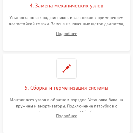
4. Замена механических узлов
Установка новых подшипников и сальников с применением
влагостойкой смазки. Замена изношенных щеток двигателя,
порванного ремня привода, неисправного сливного насоса
Подробнее
или поврежденной резиновой манжеты.
5. Сборка и герметизация системы
Монтаж всех узлов в обратном порядке. Установка бака на
пружины и амортизаторы. Подключение патрубков с
надежной фиксацией хомутами. Обработка стыков
Подробнее
герметиком для предотвращения возможных протечек воды.