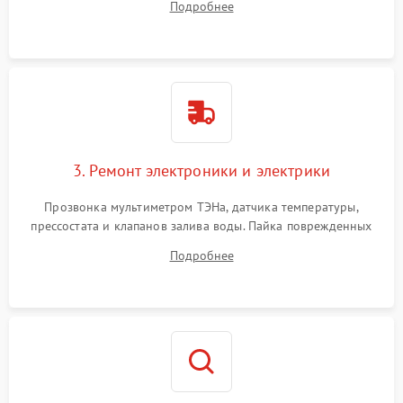
Подробнее
крестовины на износ, а манжеты люка на разрывы.
3. Ремонт электроники и электрики
Прозвонка мультиметром ТЭНа, датчика температуры,
прессостата и клапанов залива воды. Пайка поврежденных
дорожек или замена симисторов на плате управления.
Подробнее
Восстановление целостности проводки и контактов.