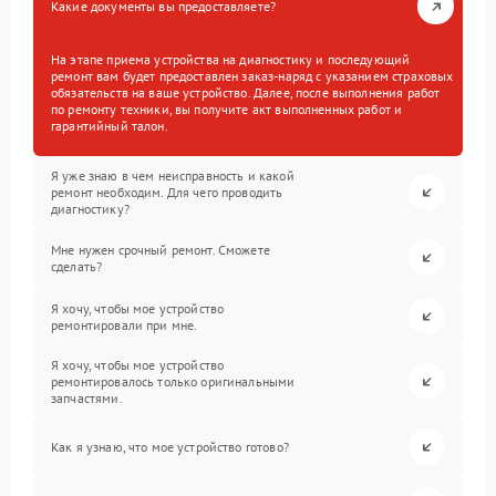
Какие документы вы предоставляете?
На этапе приема устройства на диагностику и последующий
ремонт вам будет предоставлен заказ-наряд с указанием страховых
обязательств на ваше устройство. Далее, после выполнения работ
по ремонту техники, вы получите акт выполненных работ и
гарантийный талон.
Я уже знаю в чем неисправность и какой
ремонт необходим. Для чего проводить
диагностику?
Мне нужен срочный ремонт. Сможете
сделать?
Я хочу, чтобы мое устройство
ремонтировали при мне.
Я хочу, чтобы мое устройство
ремонтировалось только оригинальными
запчастями.
Как я узнаю, что мое устройство готово?