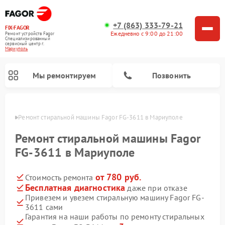
+7 (863) 333-79-21
FIX-FAGOR
Ежедневно с 9:00 до 21:00
Ремонт устройств Fagor
Специализированный
cервисный центр г.
Мариуполь
Мы ремонтируем
Позвонить
уполе
Ремонт стиральной машины Fagor FG-3611 в Мариуполе
Ремонт стиральной машины Fagor
FG-3611 в Мариуполе
от 780 руб.
Стоимость ремонта
Ремонт варочных панелей Fagor
Ремонт посудомоечных машин Fagor
Ремонт микроволновых печей Fagor
Бесплатная диагностика
даже при отказе
Привезем и увезем стиральную машину Fagor FG-
3611 сами
Гарантия на наши работы по ремонту стиральных