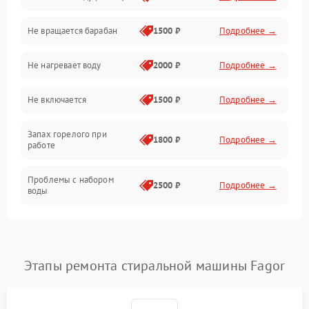
Не вращается барабан
1500 ₽
Подробнее →
Слив
Не нагревает воду
2000 ₽
Подробнее →
Программное обеспечение
Не включается
1500 ₽
Подробнее →
Запах горелого при
1800 ₽
Подробнее →
работе
Проблемы с набором
2500 ₽
Подробнее →
воды
Замена ТЭНа
2200 ₽
Подробнее →
Замена платы управления
2200 ₽
Подробнее →
Этапы ремонта стиральной машины Fagor