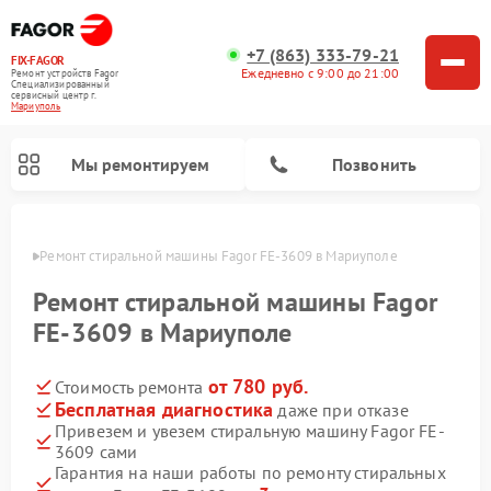
+7 (863) 333-79-21
FIX-FAGOR
Ежедневно с 9:00 до 21:00
Ремонт устройств Fagor
Специализированный
cервисный центр г.
Мариуполь
Мы ремонтируем
Позвонить
уполе
Ремонт стиральной машины Fagor FE-3609 в Мариуполе
Ремонт стиральной машины Fagor
FE-3609 в Мариуполе
от 780 руб.
Стоимость ремонта
Ремонт варочных панелей Fagor
Ремонт посудомоечных машин Fagor
Ремонт микроволновых печей Fagor
Бесплатная диагностика
даже при отказе
Привезем и увезем стиральную машину Fagor FE-
3609 сами
Гарантия на наши работы по ремонту стиральных