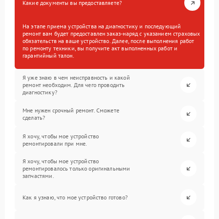
Какие документы вы предоставляете?
На этапе приема устройства на диагностику и последующий
ремонт вам будет предоставлен заказ-наряд с указанием страховых
обязательств на ваше устройство. Далее, после выполнения работ
по ремонту техники, вы получите акт выполненных работ и
гарантийный талон.
Я уже знаю в чем неисправность и какой
ремонт необходим. Для чего проводить
диагностику?
Мне нужен срочный ремонт. Сможете
сделать?
Я хочу, чтобы мое устройство
ремонтировали при мне.
Я хочу, чтобы мое устройство
ремонтировалось только оригинальными
запчастями.
Как я узнаю, что мое устройство готово?