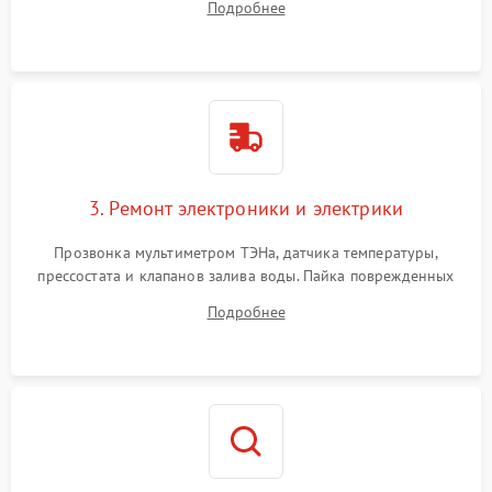
Подробнее
крестовины на износ, а манжеты люка на разрывы.
3. Ремонт электроники и электрики
Прозвонка мультиметром ТЭНа, датчика температуры,
прессостата и клапанов залива воды. Пайка поврежденных
дорожек или замена симисторов на плате управления.
Подробнее
Восстановление целостности проводки и контактов.