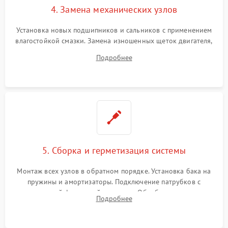
4. Замена механических узлов
Установка новых подшипников и сальников с применением
влагостойкой смазки. Замена изношенных щеток двигателя,
порванного ремня привода, неисправного сливного насоса
Подробнее
или поврежденной резиновой манжеты.
5. Сборка и герметизация системы
Монтаж всех узлов в обратном порядке. Установка бака на
пружины и амортизаторы. Подключение патрубков с
надежной фиксацией хомутами. Обработка стыков
Подробнее
герметиком для предотвращения возможных протечек воды.