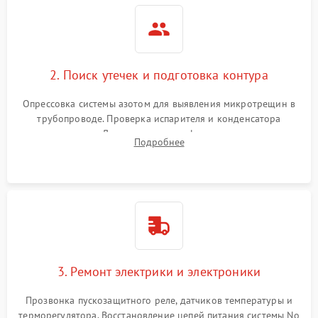
2. Поиск утечек и подготовка контура
Опрессовка системы азотом для выявления микротрещин в
трубопроводе. Проверка испарителя и конденсатора
течеискателем. Демонтаж старого фильтра-осушителя и
Подробнее
продувка капиллярной трубки для устранения засоров.
3. Ремонт электрики и электроники
Прозвонка пускозащитного реле, датчиков температуры и
терморегулятора. Восстановление цепей питания системы No