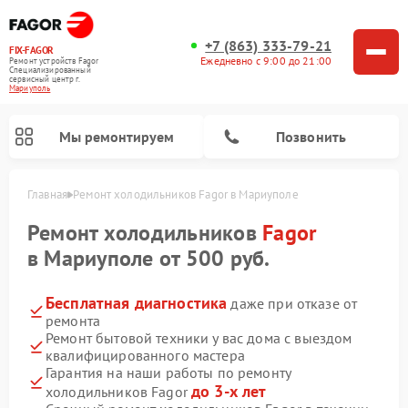
+7 (863) 333-79-21
FIX-FAGOR
Ежедневно с 9:00 до 21:00
Ремонт устройств Fagor
Специализированный
cервисный центр г.
Мариуполь
Мы ремонтируем
Позвонить
Главная
Ремонт холодильников Fagor в Мариуполе
Ремонт холодильников
Fagor
в Мариуполе от 500 руб.
Бесплатная диагностика
даже при отказе от
ремонта
Ремонт стиральных машин Fagor
Ремонт варочных панелей Fagor
Ремонт посудомоечных машин Fagor
Ремонт микроволновых печей Fagor
Ремонт бытовой техники у вас дома с выездом
квалифицированного мастера
Гарантия на наши работы по ремонту
до 3-х лет
холодильников Fagor