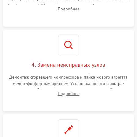
Frost, включая ТЭН оттайки и вентилятор. Ремонт или замена
Подробнее
платы управления при сбоях алгоритмов.
4. Замена неисправных узлов
Демонтаж сгоревшего компрессора и пайка нового агрегата
медно-фосфорным припоем. Установка нового фильтра-
осушителя. Замена изношенных вентиляторов обдува,
Подробнее
сломанных заслонок или поврежденных дверных петель.