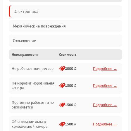
Электроника
Механические повреждения
Охлаждение
Неисправности
Стоимость
Механика
Не работает компрессор
2000 ₽
Подробнее →
Электропитание
Не морозит морозильная
Дренаж
1800 ₽
Подробнее →
камера
Оттайка
Постоянно работает и не
1500 ₽
Подробнее →
отключается
Программное обеспечение
Образование льда в
1500 ₽
Подробнее →
холодильной камере