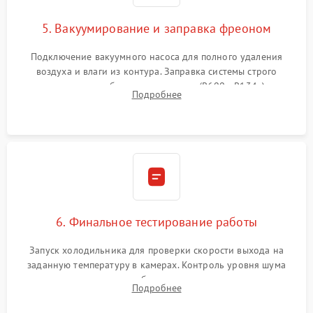
5. Вакуумирование и заправка фреоном
Подключение вакуумного насоса для полного удаления
воздуха и влаги из контура. Заправка системы строго
дозированным объемом хладагента (R600a, R134a) по
Подробнее
электронным весам. Контроль рабочего давления в системе.
6. Финальное тестирование работы
Запуск холодильника для проверки скорости выхода на
заданную температуру в камерах. Контроль уровня шума
компрессора, отсутствия обмерзания стенок и корректного
Подробнее
срабатывания системы автоматической оттайки.