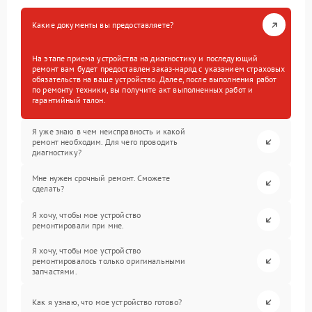
Какие документы вы предоставляете?
На этапе приема устройства на диагностику и последующий
ремонт вам будет предоставлен заказ-наряд с указанием страховых
обязательств на ваше устройство. Далее, после выполнения работ
по ремонту техники, вы получите акт выполненных работ и
гарантийный талон.
Я уже знаю в чем неисправность и какой
ремонт необходим. Для чего проводить
диагностику?
Мне нужен срочный ремонт. Сможете
сделать?
Я хочу, чтобы мое устройство
ремонтировали при мне.
Я хочу, чтобы мое устройство
ремонтировалось только оригинальными
запчастями.
Как я узнаю, что мое устройство готово?