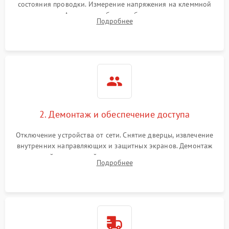
состояния проводки. Измерение напряжения на клеммной
колодке. Анализ жалоб на проблемы с нагревом,
Подробнее
конвекцией, панелью управления или блокировкой дверцы.
2. Демонтаж и обеспечение доступа
Отключение устройства от сети. Снятие дверцы, извлечение
внутренних направляющих и защитных экранов. Демонтаж
задней или верхней панели для прямого доступа к
Подробнее
нагревательным элементам, плате и вентиляторам.