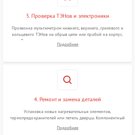
3. Проверка ТЭНов и электроники
Прозвонка мультиметром нижнего, верхнего, грилевого и
кольцевого ТЭНов на обрыв цепи или пробой на корпус.
Диагностика термостата, датчиков температуры,
Подробнее
переключателя режимов и мотора конвекции.
4. Ремонт и замена деталей
Установка новых нагревательных элементов,
термопредохранителей или петель дверцы. Компонентный
ремонт электронного модуля управления, замена
Подробнее
выгоревших реле, восстановление контактов и замена