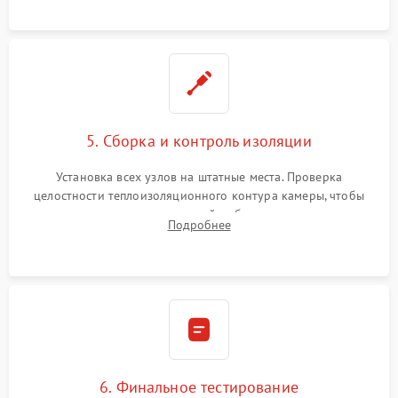
уплотнителя.
5. Сборка и контроль изоляции
Установка всех узлов на штатные места. Проверка
целостности теплоизоляционного контура камеры, чтобы
исключить перегрев кухонной мебели и потерю тепла.
Подробнее
Надежная фиксация клемм и сборка корпуса шкафа.
6. Финальное тестирование