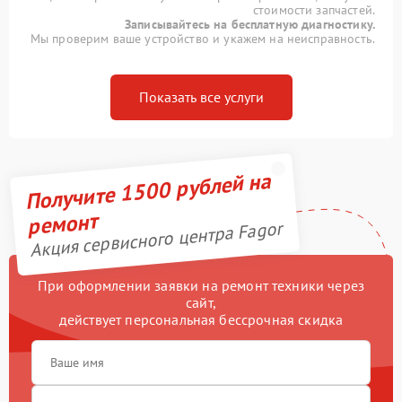
стоимости запчастей.
Записывайтесь на бесплатную диагностику.
Мы проверим ваше устройство и укажем на неисправность.
Показать все услуги
Получите 1500 рублей на
ремонт
Акция сервисного центра Fagor
При оформлении заявки на ремонт техники через
сайт,
действует персональная бессрочная скидка