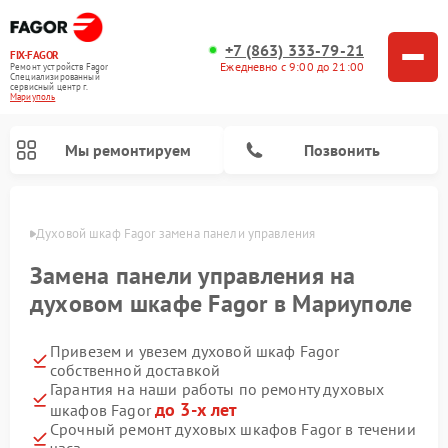
+7 (863) 333-79-21
FIX-FAGOR
Ежедневно с 9:00 до 21:00
Ремонт устройств Fagor
Специализированный
cервисный центр г.
Мариуполь
Мы ремонтируем
Позвонить
уполе
Духовой шкаф Fagor замена панели управления
Замена панели управления на
духовом шкафе Fagor в Мариуполе
Привезем и увезем духовой шкаф Fagor
Ремонт стиральных машин Fagor
Ремонт посудомоечных машин Fagor
Ремонт варочных панелей Fagor
Ремонт микроволновых печей Fagor
собственной доставкой
Гарантия на наши работы по ремонту духовых
до 3-х лет
шкафов Fagor
Срочный ремонт духовых шкафов Fagor в течении