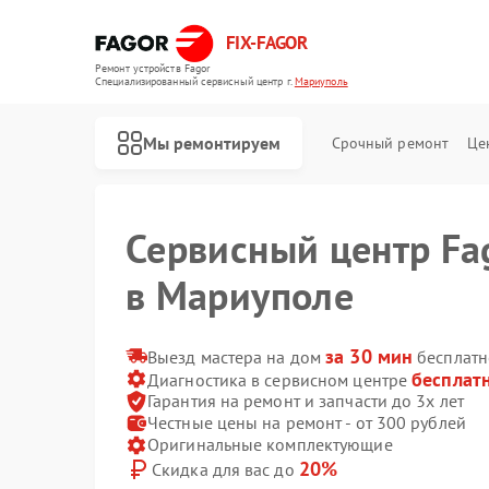
FIX-FAGOR
Ремонт устройств Fagor
Специализированный cервисный центр г.
Мариуполь
Мы ремонтируем
Срочный ремонт
Це
Сервисный центр Fa
в Мариуполе
за 30 мин
Выезд мастера на дом
бесплатн
бесплат
Диагностика в сервисном центре
Гарантия на ремонт и запчасти до 3х лет
Честные цены на ремонт - от 300 рублей
Оригинальные комплектующие
Ремонт стиральных машин Fagor
Ремонт посудомоечных машин Fagor
Ремонт духовых шкафов Fagor
Ремонт микроволновых печей Fagor
Ремонт варочных панелей Fagor
Ремонт водонагревателей Fagor
20%
Скидка для вас до