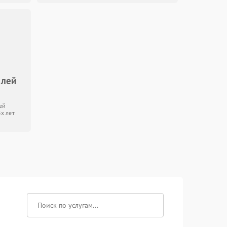
елей
ей
3х лет