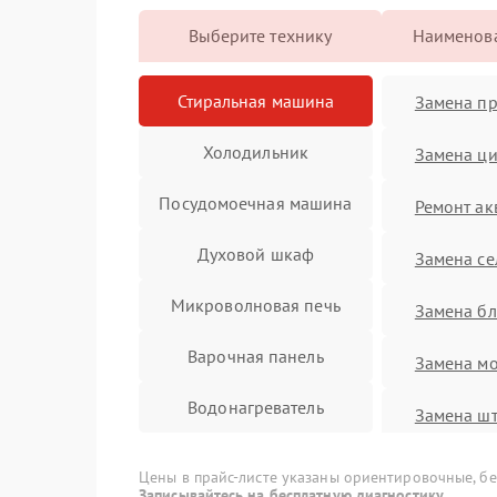
Выберите технику
Наименова
Стиральная машина
Замена п
Холодильник
Замена ци
Посудомоечная машина
Ремонт ак
Духовой шкаф
Замена се
Микроволновая печь
Замена бл
Варочная панель
Замена м
Водонагреватель
Замена ш
Замена п
Цены в прайс-листе указаны ориентировочные, без
Записывайтесь на бесплатную диагностику.